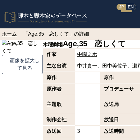
JP
EN
ホーム
「Age,35 恋しくて」の詳細
Age,35 恋しくて
木曜劇場
作家
中園ミホ
画像を拡大し
主な出演
中井貴一
田中美佐子
瀬
て見る
原作
原作
原作者
プロデューサ
主題歌
放送局
制作会社
放送日
放送回
3
放送時間