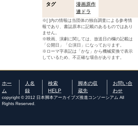
タグ
漫画原作
連ドラ
※[ ]内の情報は当団体の独自調査による参考情
報であり、書誌原本に記載のあるものではあり
ません。
※映画、演劇に関しては、放送日の欄の記載は
「公開日」「公演日」になっております。
※ローマ字表記は「かな」から機械変換で表示
しているため、不正確な場合があります。
ホー
人名
検索
脚本の収
お問い合
ム
録
HELP
蔵先
わせ
copyright © 2012 日本脚本アーカイブズ推進コンソーシアム All
Rights Reserved.