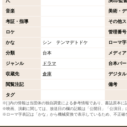
尺
演出/監
音楽
美術・デ
考証・指導
その他ス
ロケ
管理番号
かな
シン テンマデトドケ
ローマ字
分類
台本
メディア
ジャンル
ドラマ
台本バー
収蔵先
倉庫
デジタル
閲覧注記
備考
タグ
※[ ]内の情報は当団体の独自調査による参考情報であり、書誌原本
※映画、演劇に関しては、放送日の欄の記載は「公開日」「公演日」
※ローマ字表記は「かな」から機械変換で表示しているため、不正確