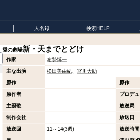
人名録
検索HELP
新・天までとどけ
愛の劇場
作家
布勢博一
主な出演
松田美由紀
宮川大助
原作
原作
原作者
プロデュ
主題歌
放送局
制作会社
放送日
放送回
11～14(3週)
放送時間