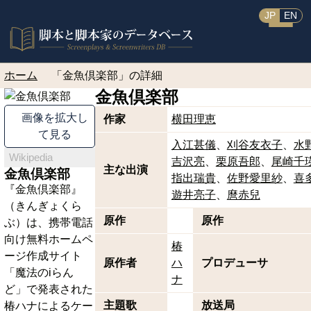
JP
EN
ホーム
「金魚倶楽部」の詳細
金魚倶楽部
画像を拡大し
作家
横田理恵
て見る
入江甚儀
刈谷友衣子
水
Wikipedia
吉沢亮
栗原吾郎
尾崎千
主な出演
金魚倶楽部
指出瑞貴
佐野愛里紗
喜
『金魚倶楽部』
遊井亮子
麿赤兒
（きんぎょくら
原作
原作
ぶ）は、携帯電話
向け無料ホームペ
椿
ージ作成サイト
原作者
ハ
プロデューサ
「魔法のiらん
ナ
ど」で発表された
主題歌
放送局
椿ハナによるケー