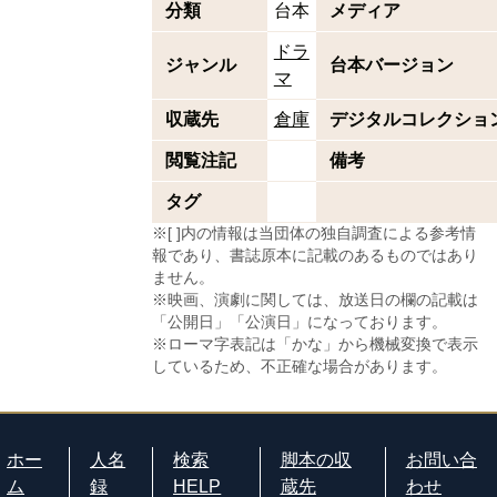
分類
台本
メディア
ドラ
ジャンル
台本バージョン
マ
収蔵先
倉庫
デジタルコレクショ
閲覧注記
備考
タグ
※[ ]内の情報は当団体の独自調査による参考情
報であり、書誌原本に記載のあるものではあり
ません。
※映画、演劇に関しては、放送日の欄の記載は
「公開日」「公演日」になっております。
※ローマ字表記は「かな」から機械変換で表示
しているため、不正確な場合があります。
ホー
人名
検索
脚本の収
お問い合
ム
録
HELP
蔵先
わせ