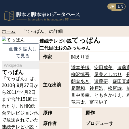
JP
EN
ホーム
「てっぱん」の詳細
てっぱん
連続テレビ小説
二代目はおのみっちゃん
画像を拡大し
て見る
作家
関えり香
Wikipedia
瀧本美織
安田成美
遠藤
てっぱん
柳沢慎吾
尾美としのり
『てっぱん』は、
朝倉あき
遠藤要
森田直
主な出演
2010年9月27日か
趙珉和
神戸浩
松尾諭
ら2011年4月2日
川中美幸
ともさかりえ
まで合計151回に
竜雷太
富司純子
わたり、NHK総
原作
原作
合テレビジョン他
で放送されていた
原作者
プロデューサ
連続テレビ小説・