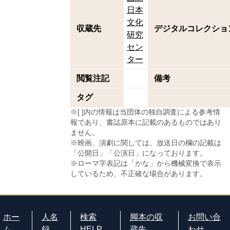
日本
文化
収蔵先
デジタルコレクショ
研究
セン
ター
閲覧注記
備考
タグ
※[ ]内の情報は当団体の独自調査による参考情
報であり、書誌原本に記載のあるものではあり
ません。
※映画、演劇に関しては、放送日の欄の記載は
「公開日」「公演日」になっております。
※ローマ字表記は「かな」から機械変換で表示
しているため、不正確な場合があります。
ホー
人名
検索
脚本の収
お問い合
ム
録
HELP
蔵先
わせ