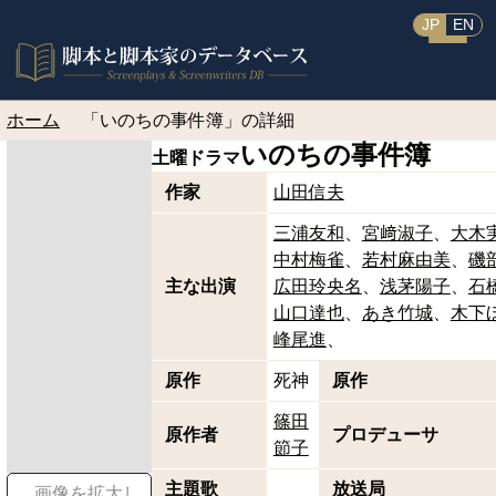
JP
EN
ホーム
「いのちの事件簿」の詳細
いのちの事件簿
土曜ドラマ
作家
山田信夫
三浦友和
宮﨑淑子
大木
中村梅雀
若村麻由美
磯
主な出演
広田玲央名
浅茅陽子
石
山口達也
あき竹城
木下
峰尾進
原作
死神
原作
篠田
原作者
プロデューサ
節子
主題歌
放送局
画像を拡大し