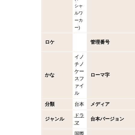
シャ
ルワ
ーカ
ー
)
ロケ
管理番号
イノ
チノ
ケー
かな
ローマ字
スフ
ァイ
ル
分類
台本
メディア
ドラ
ジャンル
台本バージョン
マ
国際