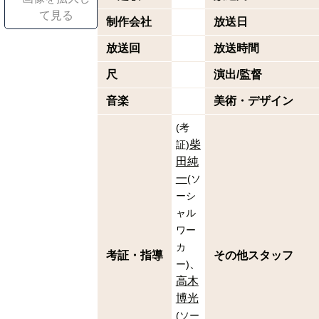
て見る
制作会社
放送日
放送回
放送時間
尺
演出/監督
音楽
美術・デザイン
(
考
柴
証
)
田純
一
(
ソ
ーシ
ャル
ワー
カ
考証・指導
その他スタッフ
ー
)
高木
博光
(
ソー