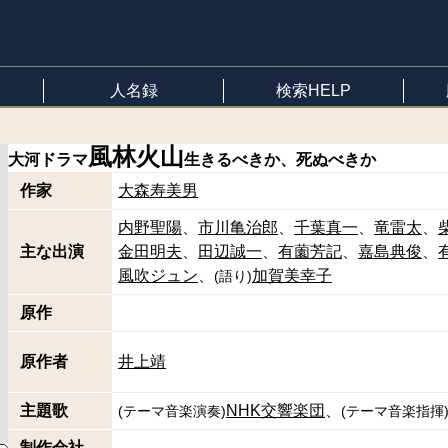
人名録
検索HELP
風林火山
大河ドラマ
生きるべきか、死ぬべきか
作家
大森寿美男
内野聖陽
市川亀治郎
千葉真一
竜雷太
主な出演
金田明夫
田辺誠一
有薗芳記
嘉島典俊
風吹ジュン
加賀美幸子
(
語り
)
原作
原作者
井上靖
主題歌
NHK交響楽団
(
テーマ音楽演奏
)
(
テーマ音楽指揮
制作会社