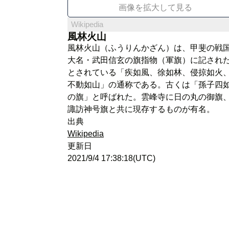
画像を拡大して見る
Wikipedia
風林火山
風林火山（ふうりんかざん）は、甲斐の戦
大名・武田信玄の旗指物（軍旗）に記され
とされている「疾如風、徐如林、侵掠如火
不動如山」の通称である。古くは「孫子四
の旗」と呼ばれた。雲峰寺に日の丸の御旗
諏訪神号旗と共に現存するものが有名。
出典
Wikipedia
更新日
2021/9/4 17:38:18(UTC)