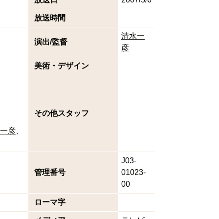
放送時間
清水一
演出/監督
彦
美術・デザイン
その他スタッフ
一彦
J03-
管理番号
01023-
00
ローマ字