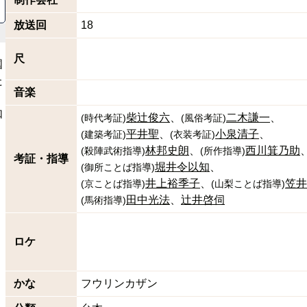
放送回
18
尺
国
た
音楽
、
如
柴辻俊六
二木謙一
(
時代考証
)
(
風俗考証
)
、
平井聖
小泉清子
(
建築考証
)
(
衣装考証
)
林邦史朗
西川箕乃助
(
殺陣武術指導
)
(
所作指導
)
考証・指導
堀井令以知
(
御所ことば指導
)
井上裕季子
笠井
(
京ことば指導
)
(
山梨ことば指導
)
田中光法
辻井啓伺
(
馬術指導
)
ロケ
かな
フウリンカザン