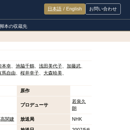
日本語
/
English
お問い合わせ
脚本の収蔵先
柴本幸
池脇千鶴
浅田美代子
加藤武
有馬自由
桜井幸子
大森暁美
原作
若泉久
プロデューサ
朗
高関建
放送局
NHK
)
放送日
2007/5/6