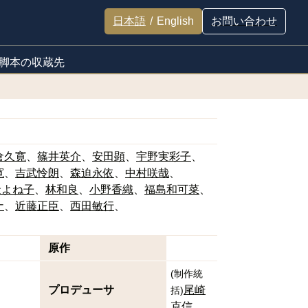
日本語
/
English
お問い合わせ
脚本の収蔵先
倉久寛
篠井英介
安田顕
宇野実彩子
寛
吉武怜朗
森迫永依
中村咲哉
金よね子
林和良
小野香織
福島和可菜
ナ
近藤正臣
西田敏行
原作
(
制作統
プロデューサ
尾崎
括
)
克信