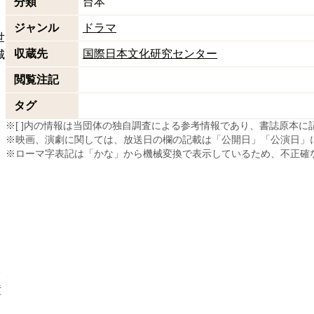
分類
台本
ジャンル
ドラマ
世
収蔵先
国際日本文化研究センター
城
閲覧注記
タグ
※[ ]内の情報は当団体の独自調査による参考情報であり、書誌原本
※映画、演劇に関しては、放送日の欄の記載は「公開日」「公演日」
※ローマ字表記は「かな」から機械変換で表示しているため、不正確
リ
身
瞳