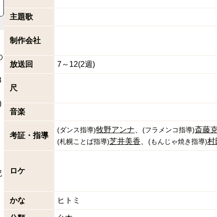
主題歌
制作会社
の
放送回
7～12(2週)
8
尺
)
音楽
川
牧野アンナ
斎藤
(
ダンス指導
)
(
フラメンコ指導
)
考証・指導
芝井美香
村
(
札幌ことば指導
)
(
もんじゃ焼き指導
)
ロケ
記
かな
ヒトミ