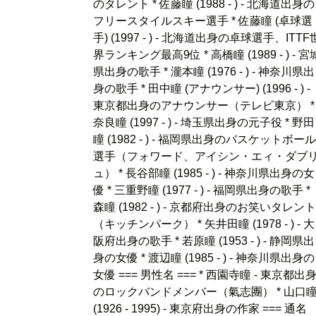
のタレント * 佐藤瞳 (1988 - ) - 北海道出身の
フリースタイルスキー選手 * 佐藤瞳 (卓球選
手) (1997 - ) - 北海道出身の卓球選手、ITTF
界ランキング最高9位 * 高橋瞳 (1989 - ) - 宮
県出身の歌手 * 瀧本瞳 (1976 - ) - 神奈川県出
身の歌手 * 田中瞳 (アナウンサー) (1996 - ) -
東京都出身のアナウンサー（テレビ東京） *
奈良瞳 (1997 - ) - 埼玉県出身の元子役 * 野田
瞳 (1982 - ) - 福岡県出身のバスケットボール
選手（フォワード、アイシン・エィ・ダブ
ュ） * 長谷部瞳 (1985 - ) - 神奈川県出身の女
優 * 三重野瞳 (1977 - ) - 福岡県出身の歌手 *
森瞳 (1982 - ) - 京都府出身のお笑いタレント
（キッチンパーク） * 矢井田瞳 (1978 - ) - 大
阪府出身の歌手 * 若原瞳 (1953 - ) - 静岡県出
身の女優 * 渡辺瞳 (1985 - ) - 神奈川県出身の
女優 === 男性名 === * 西園寺瞳 - 東京都出
のロックバンドメンバー（氣志團） * 山口
(1926 - 1995) - 東京府出身の作家 === 通名