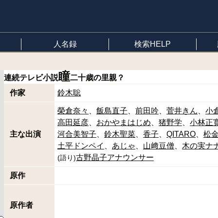
人名録
検索HELP
瞳
連続テレビ小説
二十歳の里親？
作家
鈴木聡
榮倉奈々
飯島直子
前田吟
菅井きん
小
高田延彦
おかやまはじめ
猪野学
小林正
主な出演
河合美智子
鈴木聖菜
香子
QITARO
松
土平ドンペイ
あじゃ
山﨑豆僧
木の実ナ
古野晶子アナウンサー
(
語り
)
原作
原作者