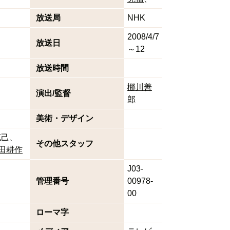
放送局
NHK
2008/4/7
放送日
～12
放送時間
梛川善
演出/監督
郎
美術・デザイン
克己
その他スタッフ
田耕作
J03-
管理番号
00978-
00
ローマ字