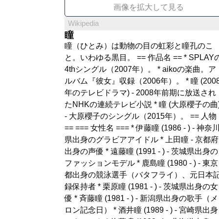
画像を拡大して見る
Wikipedia
瞳
瞳（ひとみ）は動物の目の虹彩と瞳孔のこ
と。いわゆる黒目。 == 作品名 == * SPLAY
4thシングル（2007年）。 * aikoの楽曲。ア
ルバム『彼女』収録（2006年）。 * 瞳 (200
年のテレビドラマ) - 2008年前期に放送され
たNHKの連続テレビ小説 * 瞳 (大原櫻子の曲
- 大原櫻子のシングル（2015年）。 == 人物
== === 女性名 === * 伊藤瞳 (1986 - ) - 神奈
県出身のグラビアアイドル * 上田瞳 - 京都府
出身の声優 * 遠藤瞳 (1991 - ) - 茨城県出身の
ファッションモデル * 鹿島瞳 (1980 - ) - 東京
都出身の競泳選手（バタフライ）、元日本
録保持者 * 栗原瞳 (1981 - ) - 茨城県出身の女
優 * 斉藤瞳 (1981 - ) - 新潟県出身の歌手（メ
ロン記念日） * 酒井瞳 (1989 - ) - 宮崎県出身