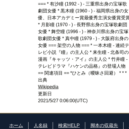
=== * 有沙瞳 (1992 - ) - 三重県出身の宝塚歌
劇団女優 * 黒木瞳 (1960 - ) - 福岡県出身の女
優、日本アカデミー賞最優秀主演女優賞受
* 月影瞳 (1970 - ) - 長野県出身の宝塚歌劇団
女優 * 舞空瞳 (1996 - ) - 神奈川県出身の宝塚
歌劇団女優 * 真中瞳 (1979 - ) - 大阪府出身の
女優 === 架空の人物 === * 一本木瞳 - 連続
レビ小説『瞳』の主人公 * 来生瞳 - 北条司の
漫画『キャッツ・アイ』の主人公 * 竹井瞳 -
テレビドラマ『ハケンの品格』の登場人物
== 関連項目 == *ひとみ（曖昧さ回避） * * *
出典
Wikipedia
更新日
2021/5/27 0:06:00(UTC)
ホーム
人名録
検索HELP
脚本の収蔵先