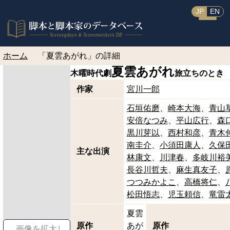
JP
EN
ホーム
「夏雲あがれ」の詳細
夏雲あがれ
木曜時代劇
旅立ちのとき
作家
宮川一郎
石垣佑磨
崎本大海
青山
安倍なつみ
平山広行
森
黒川芽以
西村和彦
青木
南圭介
小須田康人
久保
主な出演
林康文
川津春
多岐川裕
長谷川哲夫
麻生真友子
つつみかよこ
高橋将仁
松田悟志
児玉頼信
竜雷
夏雲
原作
あが
原作
画像を拡大し