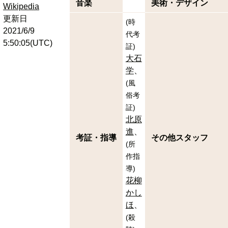
音楽
美術・デザイン
Wikipedia
更新日
(
時
2021/6/9
代考
5:50:05(UTC)
証
)
大石
学
(
風
俗考
証
)
北原
進
考証・指導
その他スタッフ
(
所
作指
導
)
花柳
かし
ほ
(
殺