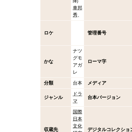
陣
)
車邦
秀
ロケ
管理番号
ナツ
グモ
かな
ローマ字
アガ
レ
分類
台本
メディア
ドラ
ジャンル
台本バージョン
マ
国際
日本
文化
収蔵先
デジタルコレクショ