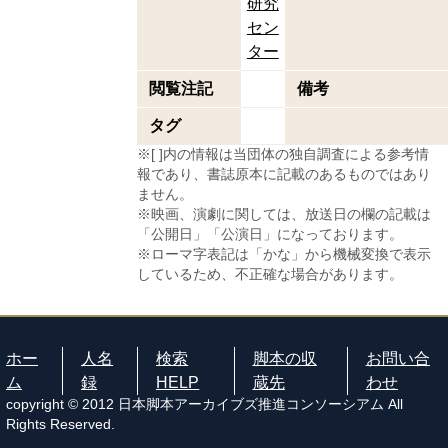
研究
セン
ター
閲覧注記
備考
タグ
※[ ]内の情報は当団体の独自調査による参考情
報であり、書誌原本に記載のあるものではあり
ません。
※映画、演劇に関しては、放送日の欄の記載は
「公開日」「公演日」になっております。
※ローマ字表記は「かな」から機械変換で表示
しているため、不正確な場合があります。
ホー
人名
検索
脚本の収
お問い合
ム
録
HELP
蔵先
わせ
copyright © 2012 日本脚本アーカイブズ推進コンソーシアム All
Rights Reserved.