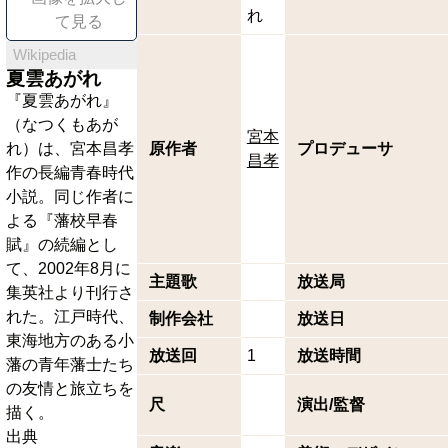
れ
て見る
Wikipedia
夏雲あがれ
『夏雲あがれ』
（なつくもあが
宮本
れ）は、宮本昌孝
原作者
プロデューサ
昌孝
作の長編青春時代
小説。同じ作者に
よる『藩校早春
賦』の続編とし
て、2002年8月に
主題歌
放送局
集英社より刊行さ
れた。江戸時代、
制作会社
放送日
東海地方のある小
放送回
1
放送時間
藩の青年藩士たち
の友情と旅立ちを
尺
演出/監督
描く。
出典