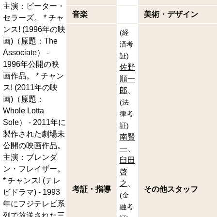
主演：ピーター・
音楽
美術・デザイン
セラーズ。 * チャ
ンス! (1996年の映
(
経
画)（原題：The
済考
Associate） -
証
)
1996年公開の映
佐野
画作品。 * チャン
順一
ス! (2011年の映
郎
画)（原題：
(
法
Whole Lotta
律考
Sole） - 2011年に
証
)
製作された劇場未
南賢
公開の映画作品。
一
主演：ブレンダ
臼田
ン・フレイザー。
啓
* チャンス! (テレ
之
考証・指導
その他スタッフ
ビドラマ) - 1993
(
金
年にフジテレビ系
融考
列で放送された三