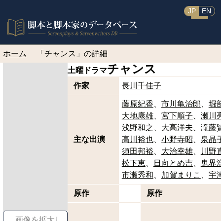
JP
EN
ホーム
「チャンス」の詳細
チャンス
土曜ドラマ
作家
長川千佳子
藤原紀香
市川亀治郎
堀
大地康雄
宮下順子
瀬川
浅野和之
大高洋夫
滝藤
主な出演
高川裕也
小野寺昭
泉晶
須田邦裕
大治幸雄
川野
松下恵
日向とめ吉
鬼界
市瀬秀和
加賀まりこ
宇
原作
原作
画像を拡大し