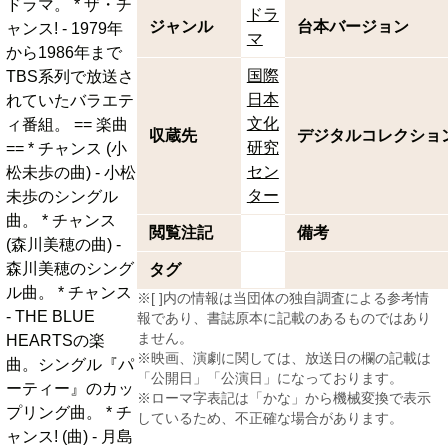
ドラマ。 * ザ・チ
ドラ
ジャンル
台本バージョン
ャンス! - 1979年
マ
から1986年まで
国際
TBS系列で放送さ
日本
れていたバラエテ
文化
ィ番組。 == 楽曲
収蔵先
デジタルコレクショ
研究
== * チャンス (小
セン
松未歩の曲) - 小松
ター
未歩のシングル
曲。 * チャンス
閲覧注記
備考
(森川美穂の曲) -
森川美穂のシング
タグ
ル曲。 * チャンス
※[ ]内の情報は当団体の独自調査による参考情
- THE BLUE
報であり、書誌原本に記載のあるものではあり
ません。
HEARTSの楽
※映画、演劇に関しては、放送日の欄の記載は
曲。シングル『パ
「公開日」「公演日」になっております。
ーティー』のカッ
※ローマ字表記は「かな」から機械変換で表示
プリング曲。 * チ
しているため、不正確な場合があります。
ャンス! (曲) - 月島