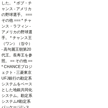
した。 * ボブ・チ
ャンス - アメリカ
の野球選手。 ===
その他 === * チャ
ンス・ラフィン -
アメリカの野球選
手。 * チャンス王
（ワン）（장수）
- 高句麗王朝第20
代王。長寿王を参
照。 == その他 ==
* CHANCEプロジ
ェクト - 三菱東京
UFJ銀行の勘定系
システムをベース
とした地銀共同化
システム。勘定系
システム#勘定系
パッケージ/シス