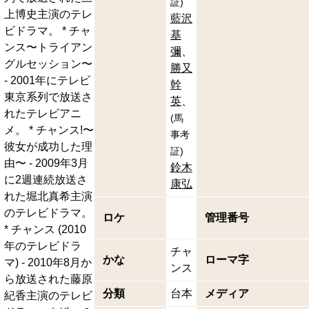
証
)
上博史主演のテレ
藍沢
ビドラマ。 * チャ
基
ンス〜トライアン
彌
グルセッション〜
勝又
- 2001年にテレビ
幹
東京系列で放送さ
英
れたテレビアニ
(
馬
メ。 * チャンス!〜
事考
彼女が成功した理
証
)
由〜 - 2009年3月
鈴木
に2週連続放送さ
康弘
れた堀北真希主演
のテレビドラマ。
ロケ
管理番号
* チャンス (2010
年のテレビドラ
チャ
かな
ローマ字
マ) - 2010年8月か
ンス
ら放送された藤原
分類
台本
メディア
紀香主演のテレビ