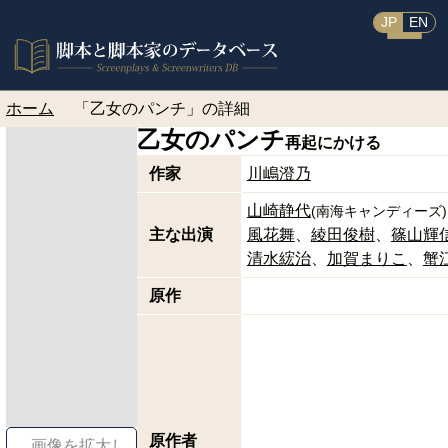
JP
EN
ホーム
「乙女のパンチ」の詳細
乙女のパンチ
再起にかける
作家
川嶋澄乃
山崎静代
(
南海キャンディーズ
)
主な出演
風花舞
綾田俊樹
篠山輝
清水綋治
加賀まりこ
蟹
原作
原作者
画像を拡大し