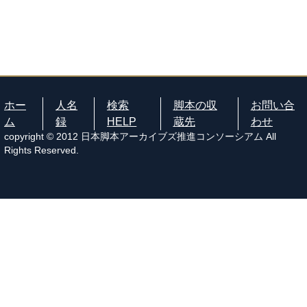
ホー
人名
検索
脚本の収
お問い合
ム
録
HELP
蔵先
わせ
copyright © 2012 日本脚本アーカイブズ推進コンソーシアム All
Rights Reserved.