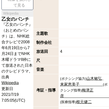
て見る
Wikipedia
乙女のパンチ
『乙女のパンチ』
（おとめのパン
主題歌
チ）は、NHK総
合テレビで2008
制作会社
年6月19日から7
放送回
4
月24日までNHK
木曜ドラマ8枠に
尺
て放送された日本
音楽
のテレビドラマ。
出典
山木敏弘
(
ボクシング協力
)
Wikipedia
来家恵美子
(
ボ
更新日
考証・指導
梅津正
クシング指導
)
2021/7/19
7:05:05(UTC)
根元健二
(
医療指導
)