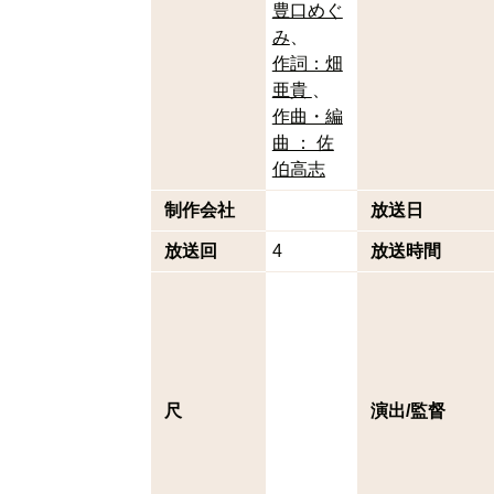
豊口めぐ
み
作詞：畑
亜貴
作曲・編
曲 ： 佐
伯高志
制作会社
放送日
放送回
4
放送時間
尺
演出/監督