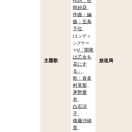
作詞：佐
咲紗花
作曲・編
曲：五条
下位
(
エンディ
ングテー
/「闇夜
マ
)
は乙女を
主題歌
放送局
花にす
る」
歌：喜多
村英梨
茅野愛
衣
白石涼
子
後藤沙緒
里