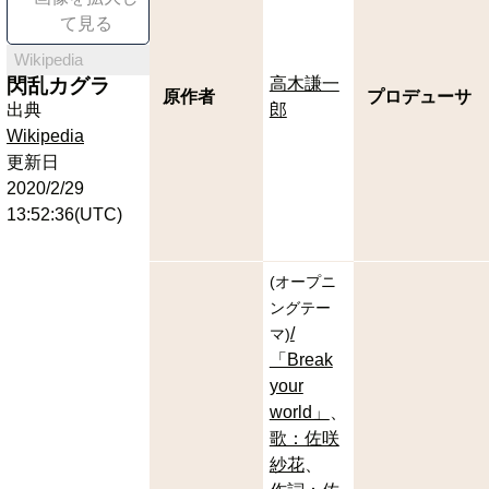
て見る
Wikipedia
閃乱カグラ
高木謙一
原作者
プロデューサ
出典
郎
Wikipedia
更新日
2020/2/29
13:52:36(UTC)
(
オープニ
ングテー
/
マ
)
「Break
your
world」
歌：佐咲
紗花