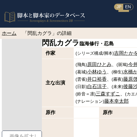
JP
EN
ホーム
「閃乱カグラ」の詳細
閃乱カグラ
臨海修行・忍島
作家
吉岡たか
(
シリーズ構成/脚本
)
原田ひとみ
今
(
飛鳥
)
(
斑鳩
)
小林ゆう
水橋
(
葛城
)
(
柳生
)
井口裕香
藤原
(
雲雀
)
(
霧夜
)
主な出演
白石涼子
後藤
(
日影
)
(
未来
)
三森すずこ
(
鈴音＝凛
)
(
カエ
藤本幸太郎
(
ナレーション
)
原作
原作
画像を拡大し