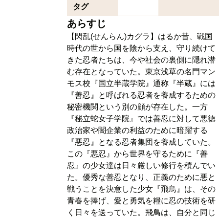
タグ
あらすじ
【閃乱(せんらん)カグラ】はるか昔、戦国
時代の世から国を陰から支え、守り続けて
きた忍者たちは、今や社会の裏側に隠れ潜
む存在となっていた。東京浅草の名門マン
モス校『国立半蔵学院』通称『半蔵』には
『善忍』と呼ばれる忍者を養成するための
秘密機関という別の顔が存在した。一方
『秘立蛇女子学院』では善忍に対して悪徳
政治家や闇企業の利益のために暗躍する
『悪忍』となる忍者集団を養成していた。
この『悪忍』から世界を守るために『善
忍』の少女達は日々厳しい修行を積んでい
た。優秀な善忍となり、正義のために悪と
戦うことを決意した少女『飛鳥』は、その
青春を捧げ、愛と勇気を糧に忍の技術を研
く日々を送っていた。飛鳥は、自分と同じ