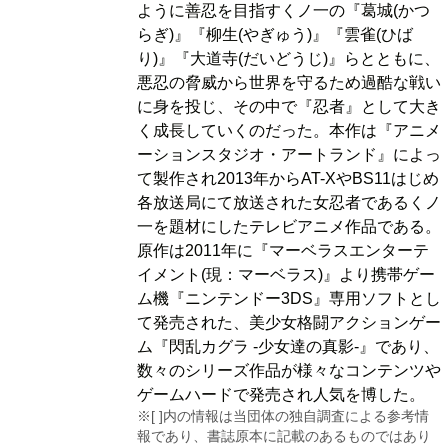
ように善忍を目指すくノ一の『葛城(かつ
らぎ)』『柳生(やぎゅう)』『雲雀(ひば
り)』『大道寺(だいどうじ)』らとともに、
悪忍の脅威から世界を守るため過酷な戦い
に身を投じ、その中で『忍者』として大き
く成長していくのだった。本作は『アニメ
ーションスタジオ・アートランド』によっ
て製作され2013年からAT-XやBS11はじめ
各放送局にて放送された女忍者であるくノ
一を題材にしたテレビアニメ作品である。
原作は2011年に『マーベラスエンターテ
イメント(現：マーベラス)』より携帯ゲー
ム機『ニンテンドー3DS』専用ソフトとし
て発売された、美少女格闘アクションゲー
ム『閃乱カグラ -少女達の真影-』であり、
数々のシリーズ作品が様々なコンテンツや
ゲームハードで発売され人気を博した。
※[ ]内の情報は当団体の独自調査による参考情
報であり、書誌原本に記載のあるものではあり