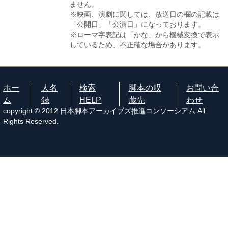
ません。
※映画、演劇に関しては、放送日の欄の記載は
「公開日」「公演日」になっております。
※ローマ字表記は「かな」から機械変換で表示
しているため、不正確な場合があります。
ホー
人名
検索
脚本の収
お問い合
ム
録
HELP
蔵先
わせ
copyright © 2012 日本脚本アーカイブズ推進コンソーシアム All
Rights Reserved.