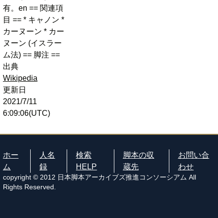
有。en == 関連項
目 == * キャノン *
カーヌーン * カー
ヌーン (イスラー
ム法) == 脚注 ==
出典
Wikipedia
更新日
2021/7/11
6:09:06(UTC)
ホー
人名
検索
脚本の収
お問い合
ム
録
HELP
蔵先
わせ
copyright © 2012 日本脚本アーカイブズ推進コンソーシアム All
Rights Reserved.