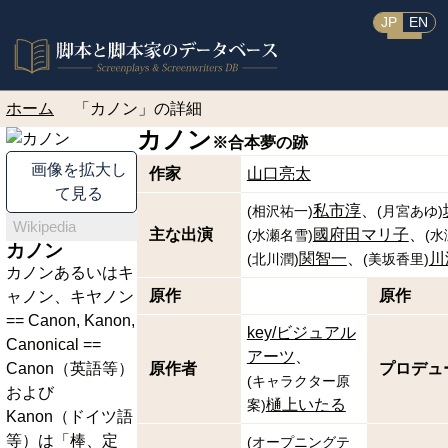
JP
EN
ホーム
「カノン」の詳細
カノン
※合本
夢の跡
画像を拡大し
作家
山口亮太
て見る
私市淳
(
相沢祐一
)
(
月宮あゆ
)
Wikipedia
主な出演
國府田マリ子
(
水瀬名雪
)
(
水
カノン
関智一
川
(
北川潤
)
(
美坂香里
)
カノンあるいはキ
原作
原作
ャノン、キヤノン
== Canon, Kanon,
key/ビジュアル
Canonical ==
アーツ
Canon（英語等）
原作者
プロデュ
(
キャラクター原
および
樋上いたる
案
)
Kanon（ドイツ語
等）は「棒、定
(
オープニングテ