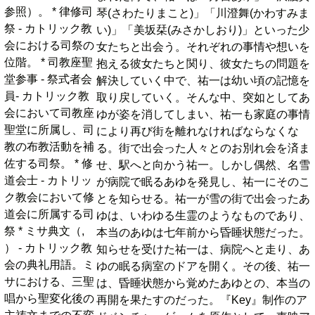
参照）。 * 律修司
琴(さわたりまこと)」「川澄舞(かわすみま
祭 - カトリック教
い)」「美坂栞(みさかしおり)」といった少
会における司祭の
女たちと出会う。それぞれの事情や想いを
位階。 * 司教座聖
抱える彼女たちと関り、彼女たちの問題を
堂参事 - 祭式者会
解決していく中で、祐一は幼い頃の記憶を
員- カトリック教
取り戻していく。そんな中、突如としてあ
会において司教座
ゆが姿を消してしまい、祐一も家庭の事情
聖堂に所属し、司
により再び街を離れなければならなくな
教の布教活動を補
る。街で出会った人々とのお別れ会を済ま
佐する司祭。 * 修
せ、駅へと向かう祐一。しかし偶然、名雪
道会士 - カトリッ
が病院で眠るあゆを発見し、祐一にそのこ
ク教会において修
とを知らせる。祐一が雪の街で出会ったあ
道会に所属する司
ゆは、いわゆる生霊のようなものであり、
祭 * ミサ典文（,
本当のあゆは七年前から昏睡状態だった。
） - カトリック教
知らせを受けた祐一は、病院へと走り、あ
会の典礼用語。ミ
ゆの眠る病室のドアを開く。その後、祐一
サにおける、三聖
は、昏睡状態から覚めたあゆとの、本当の
唱から聖変化後の
再開を果たすのだった。『Key』制作のア