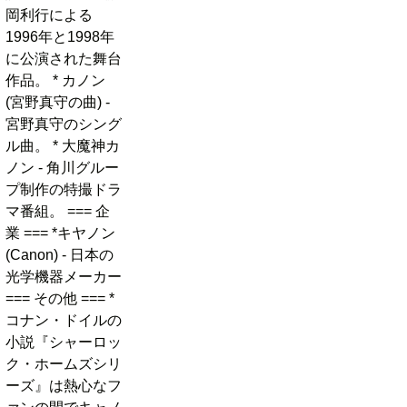
岡利行による
1996年と1998年
に公演された舞台
作品。 * カノン
(宮野真守の曲) -
宮野真守のシング
ル曲。 * 大魔神カ
ノン - 角川グルー
プ制作の特撮ドラ
マ番組。 === 企
業 === *キヤノン
(Canon) - 日本の
光学機器メーカー
=== その他 === *
コナン・ドイルの
小説『シャーロッ
ク・ホームズシリ
ーズ』は熱心なフ