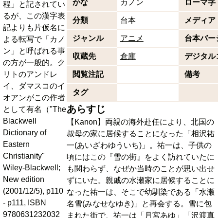
かな
カノン
ローマ字
程」と記されてい
るが、この漢字表
分類
台本
メディア
記よりも片仮名に
ジャンル
アニメ
台本バー
よる転写で「カノ
ン」と呼ばれる事
収蔵先
倉庫
デジタル
の方が一般的。ク
リトのアンドレ
閲覧注記
備考
イ、ダマスコのイ
タグ
オアンがこの作者
あらすじ
として有名（"The
Blackwell
【Kanon】両親の海外赴任により、北国の
Dictionary of
叔母の家に居候することになった「相沢祐
Eastern
一(あいざわゆういち)」。祐一は、子供の
Christianity"
頃にはこの『雪の街』をよく訪れていたに
Wiley-Blackwell;
も関わらず、なぜか当時のことが思い出せ
New edition
ずにいた。親戚の水瀬家に居候することに
(2001/12/5), p110
なった祐一は、そこで幼馴染である「水瀬
- p111, ISBN
名雪(みなせなゆき)」と再会する。雪に包
9780631232032
まれた街で、祐一は「月宮あゆ」「沢渡真