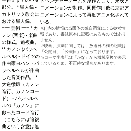
主祷文までの不変
ドベンチャーゲームを原作として、東映ア
部分。 * 聖人録 -
ニメーションが制作。同原作は後に京都ア
カトリック教会に
ニメーションによって再度アニメ化されて
おける聖人録。
いる。
=== 芸術 === * カ
※[ ]内の情報は当団体の独自調査による参考情
報であり、書誌原本に記載のあるものではあり
ノン (音楽) - 楽曲
ません。
の様式。追複曲。
※映画、演劇に関しては、放送日の欄の記載は
** カノン (パッヘ
「公開日」「公演日」になっております。
ルベル) - ドイツの
※ローマ字表記は「かな」から機械変換で表示
作曲家ヨハン・パ
しているため、不正確な場合があります。
ッヘルベルが作曲
した音楽作品。 *
大逆循環（カノン
進行、カノンコー
ド） - パッヘルベ
ルの『カノン』に
倣ったコード進行
（こちらには追複
曲という含意は無