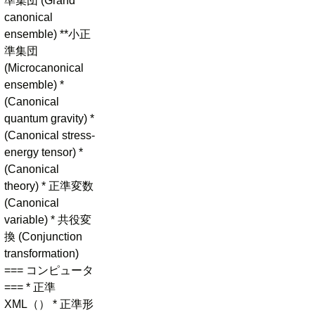
準集団 (Grand
canonical
ensemble) **小正
準集団
(Microcanonical
ensemble) *
(Canonical
quantum gravity) *
(Canonical stress-
energy tensor) *
(Canonical
theory) * 正準変数
(Canonical
variable) * 共役変
換 (Conjunction
transformation)
=== コンピュータ
=== * 正準
XML（） * 正準形