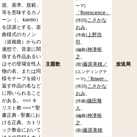
規、基準、規範」
ーマ
)
等を意味するカノ
「florescence」
ーン（、 kanōn）
こさかな
(
作詞
)
を語源とする。楽
おみ
曲様式のカノン
上野浩
(
作曲
)
（追複曲）からの
司
連想で、音楽に関
神津裕
(
編曲
)
係する作品あるい
之
はその登場女性人
主題歌
藤原美穂／
放送局
(
歌
)
物の名、または同
(
エンディングテ
様モチーフを繰り
「flower」
ーマ
)
返す作品の名など
こさかな
(
作詞
)
に用いられること
おみ
がある。 === キ
鎌田雅
(
作曲
)
リスト教 === * 聖
人
書正典 - 聖書にお
神津裕
(
編曲
)
ける正典。カトリ
之
ック教会において
藤原美穂
(
歌
)