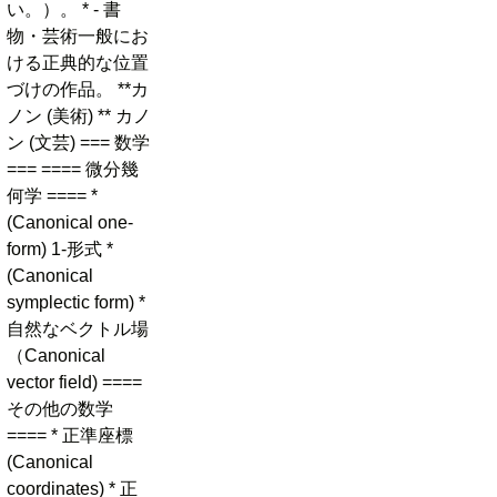
い。）。 * - 書
物・芸術一般にお
ける正典的な位置
づけの作品。 **カ
ノン (美術) ** カノ
ン (文芸) === 数学
=== ==== 微分幾
何学 ==== *
(Canonical one-
form) 1-形式 *
(Canonical
symplectic form) *
自然なベクトル場
（Canonical
vector field) ====
その他の数学
==== * 正準座標
(Canonical
coordinates) * 正