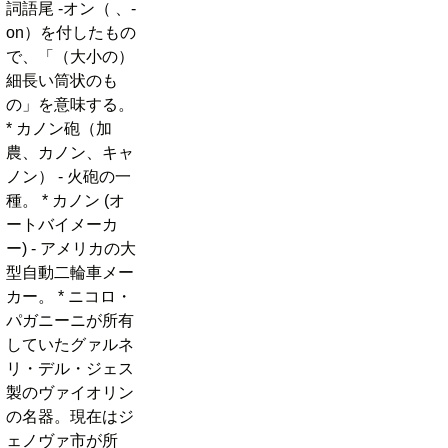
詞語尾 -オン（ 、-
on）を付したもの
で、「（大小の）
細長い筒状のも
の」を意味する。
* カノン砲（加
農、カノン、キャ
ノン） - 火砲の一
種。 * カノン (オ
ートバイメーカ
ー) - アメリカの大
型自動二輪車メー
カー。 * ニコロ・
パガニーニが所有
していたグァルネ
リ・デル・ジェス
製のヴァイオリン
の名器。現在はジ
ェノヴァ市が所