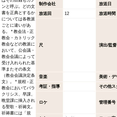
はその目録もカノ
制作会社
放送日
ンと呼ぶ。どの文
書を正典とするか
放送回
12
放送時間
については各教派
ごとに違いがあ
る。 * 教会法 - 正
教会・カトリック
教会などの教派に
尺
演出/監督
おいて、公会議・
教会会議によって
受け入れられた基
準またその条文
（教会会議決定条
音楽
美術・デ
文）。 * 規程 - 正
考証・指導
その他ス
教会においてパラ
クリシス、早課、
晩堂課に挿入され
ロケ
管理番号
る聖歌・祈祷文。
祈祷書には「規