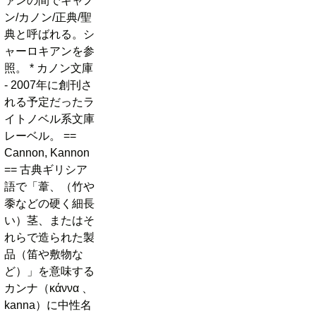
ァンの間でキャノ
ン/カノン/正典/聖
典と呼ばれる。シ
ャーロキアンを参
照。 * カノン文庫
- 2007年に創刊さ
れる予定だったラ
イトノベル系文庫
レーベル。 ==
Cannon, Kannon
== 古典ギリシア
語で「葦、（竹や
黍などの硬く細長
い）茎、またはそ
れらで造られた製
品（笛や敷物な
ど）」を意味する
カンナ（κάννα 、
kanna）に中性名