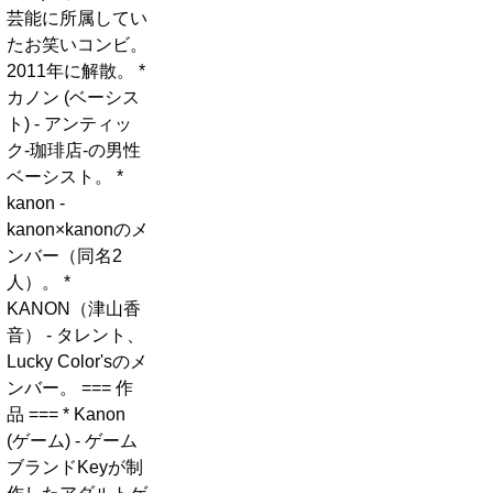
芸能に所属してい
たお笑いコンビ。
2011年に解散。 *
カノン (ベーシス
ト) - アンティッ
ク-珈琲店-の男性
ベーシスト。 *
kanon -
kanon×kanonのメ
ンバー（同名2
人）。 *
KANON（津山香
音） - タレント、
Lucky Color'sのメ
ンバー。 === 作
品 === * Kanon
(ゲーム) - ゲーム
ブランドKeyが制