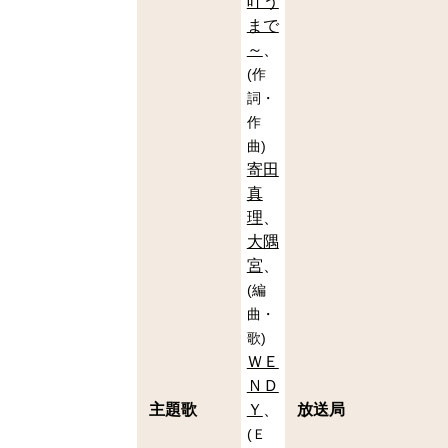
叶う
まで
～
(
作
詞・
作
曲
)
寄田
真
理
大隅
宮
(
編
曲・
歌
)
ＷＥ
ＮＤ
主題歌
Ｙ
放送局
(
Ｅ