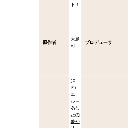
ト！
大島
原作者
プロデューサ
司
(
Ｏ
Ｐ
)
エー
ル～
あな
たの
夢が