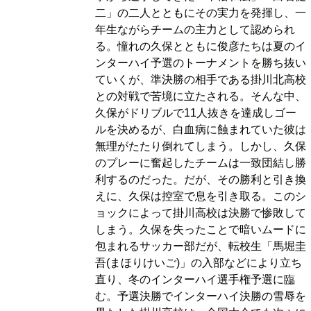
二」の二人とともにその実力を発揮し、一
年生ながらチームの主力として認められ
る。憧れの久保とともに俊彦たちは夏のイ
ンターハイ予選のトーナメントを勝ち抜い
ていくが、準決勝の相手である掛川北高校
との対戦で苦境に立たされる。そんな中、
久保がドリブルで11人抜きを達成しゴー
ルを決めるが、白血病に蝕まれていた彼は
無理がたたり倒れてしまう。しかし、久保
のプレーに奮起したチームは一致団結し勝
利するのだった。だが、その勝利と引き換
えに、久保は控室で息を引き取る。このシ
ョックによって掛川高校は決勝で惨敗して
しまう。久保を失ったことで暗いムードに
包まれるサッカー部だが、転校生「馬堀圭
吾(まほりけいご)」の入部などにより立ち
直り、冬のインターハイ選手権予選に臨
む。予選決勝でインターハイ決勝の雪辱を