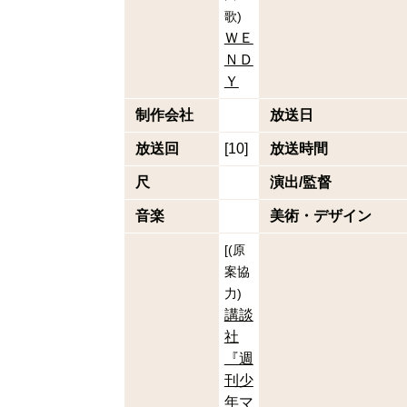
歌
)
ＷＥ
ＮＤ
Ｙ
制作会社
放送日
放送回
[10]
放送時間
尺
演出/監督
音楽
美術・デザイン
[
(
原
案協
力
)
講談
社
『週
刊少
年マ