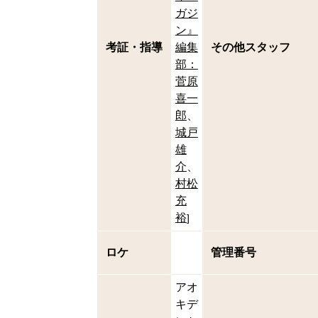
ガジ
ン』
考証・指導
編集
その他スタッフ
部：
菅原
喜一
郎
城戸
雄
介
村松
充
裕
]
ロケ
管理番号
アオ
キデ