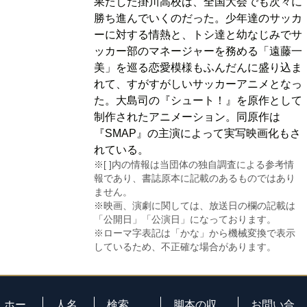
果たした掛川高校は、全国大会でも次々に
勝ち進んでいくのだった。少年達のサッカ
ーに対する情熱と、トシ達と幼なじみでサ
ッカー部のマネージャーを務める「遠藤一
美」を巡る恋愛模様もふんだんに盛り込ま
れて、すがすがしいサッカーアニメとなっ
た。大島司の『シュート！』を原作として
制作されたアニメーション。同原作は
『SMAP』の主演によって実写映画化もさ
れている。
※[ ]内の情報は当団体の独自調査による参考情
報であり、書誌原本に記載のあるものではあり
ません。
※映画、演劇に関しては、放送日の欄の記載は
「公開日」「公演日」になっております。
※ローマ字表記は「かな」から機械変換で表示
しているため、不正確な場合があります。
ホー
人名
検索
脚本の収
お問い合