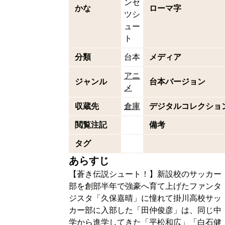
ンセ
かな
ローマ字
ツシ
ュー
ト
分類
台本
メディア
アニ
ジャンル
台本バージョン
メ
収蔵先
倉庫
デジタルコレクショ
閲覧注記
備考
タグ
あらすじ
【蒼き伝説シュート！】新設校のサッカー
部を創部半年で強豪へ育て上げたファンタ
ジスタ「久保嘉晴」に憧れて掛川高校サッ
カー部に入部した「田仲俊彦」は、同じ中
学から進学してきた「平松和広」「白石健