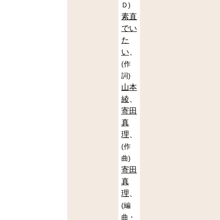
Ｄ
)
素直
でい
た
い
(
作
詞
)
山本
綾
寄田
真
理
(
作
曲
)
寄田
真
理
(
編
曲・