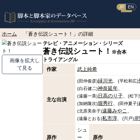
JP
EN
ホーム
「蒼き伝説シュート！」の詳細
テレビ・アニメーション・シリーズ
蒼き伝説シュート！
※合本
トライアングル
画像を拡大し
て見る
作家
武上純希
緑川光
(
田仲俊彦
)
(
平松和広
)
神奈延年
(
白石健二
)
日高のり子
(
遠藤一美
)
(
松下
主な出演
堀秀行
(
加納隆次
)
(
田仲夏子
)
遠藤みやこ
(
北原美奈子
)
私市淳
岸
(
遠藤とおる
)
(
宍戸
)
シュ
原作
ー
原作