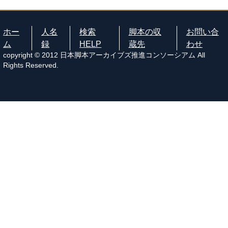
ホー
人名
検索
脚本の収
お問い合
ム
録
HELP
蔵先
わせ
copyright © 2012 日本脚本アーカイブズ推進コンソーシアム All
Rights Reserved.