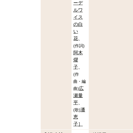
ーデ
ルワ
イス
の白
い
花
(
作詞
)
阿木
燿
子
(
作
曲・編
広
曲
)
瀬量
平
潘
(
歌
)
恵
子］