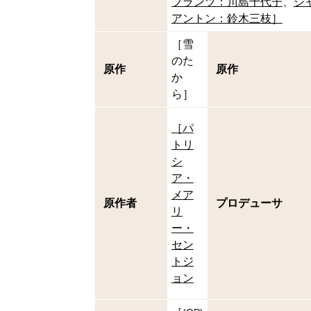
フランツ：川島千代子
ジ
アントン：鈴木三枝］
［雪
のた
原作
原作
か
ら］
［パ
トリ
シ
ア・
メア
原作者
プロデューサ
リ
ー・
セン
トジ
ョン