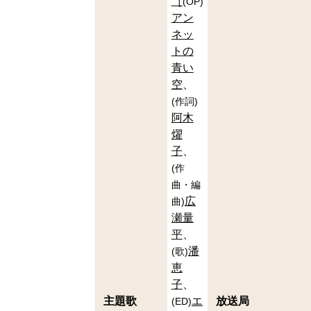
［
(
OP
)
アン
ネッ
トの
青い
空
(
作詞
)
阿木
燿
子
(
作
曲・編
広
曲
)
瀬量
平
潘
(
歌
)
恵
子
主題歌
エ
放送局
(
ED
)