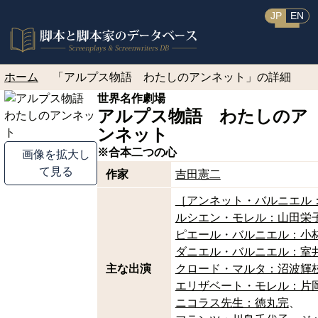
JP
EN
ホーム
「アルプス物語 わたしのアンネット」の詳細
世界名作劇場
アルプス物語 わたしのア
ンネット
※合本
二つの心
画像を拡大し
て見る
作家
吉田憲二
［アンネット・バルニエル
ルシエン・モレル：山田栄
ピエール・バルニエル：小
ダニエル・バルニエル：室
主な出演
クロード・マルタ：沼波輝
エリザベート・モレル：片
ニコラス先生：徳丸完