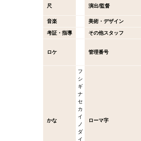
尺
演出/監督
音楽
美術・デザイン
考証・指導
その他スタッフ
ロケ
管理番号
フ
シ
ギ
ナ
セ
カ
イ
かな
ローマ字
ノ
ダ
イ