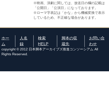
※映画、演劇に関しては、放送日の欄の記載は
「公開日」「公演日」になっております。
※ローマ字表記は「かな」から機械変換で表示
しているため、不正確な場合があります。
ホー
人名
検索
脚本の収
お問い合
ム
録
HELP
蔵先
わせ
copyright © 2012 日本脚本アーカイブズ推進コンソーシアム All
Rights Reserved.