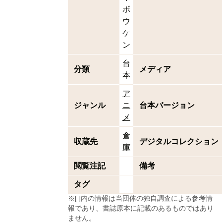
ボ
ウ
ケ
ン
台
分類
メディア
本
ア
ジャンル
ニ
台本バージョン
メ
倉
収蔵先
デジタルコレクション
庫
閲覧注記
備考
タグ
※[ ]内の情報は当団体の独自調査による参考情
報であり、書誌原本に記載のあるものではあり
ません。