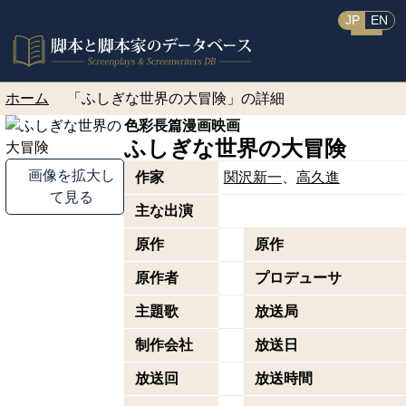
JP
EN
ホーム
「ふしぎな世界の大冒険」の詳細
色彩長篇漫画映画
ふしぎな世界の大冒険
画像を拡大し
作家
関沢新一
高久進
て見る
主な出演
原作
原作
原作者
プロデューサ
主題歌
放送局
制作会社
放送日
放送回
放送時間