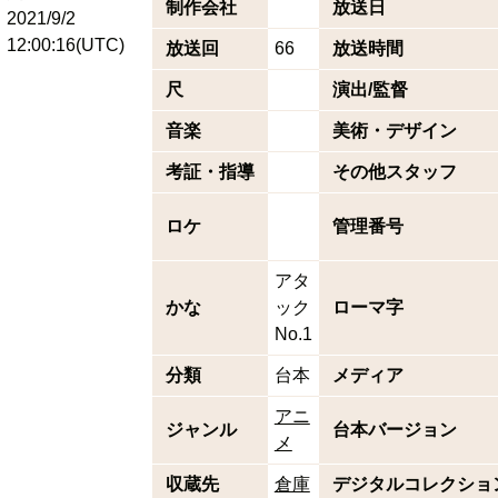
制作会社
放送日
2021/9/2
12:00:16(UTC)
放送回
66
放送時間
尺
演出/監督
音楽
美術・デザイン
考証・指導
その他スタッフ
ロケ
管理番号
アタ
かな
ック
ローマ字
No.1
分類
台本
メディア
アニ
ジャンル
台本バージョン
メ
収蔵先
倉庫
デジタルコレクショ