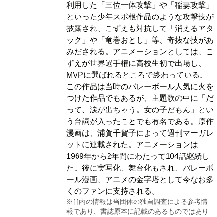
利用した「三位一体攻撃」や「稲妻攻撃」
といった少年スポ根作品のような攻撃技が
披露され、こずえも対抗して「消えるアタ
ック」や「竜巻おとし」等、奇抜な技があ
みだされる。アニメーションとしては、こ
ずえが世界選手権に高校生初で出場し、
MVPに選ばれるところで終わっている。
この作品は当時のバレーボール人気に火を
つけた作品でもあるが、主題歌の中に「だ
って、涙が出ちゃう。女の子だもん」とい
う台詞が入ったことでも有名である。原作
漫画は、浦賀千賀子によって週刊マーガレ
ットに連載された。アニメーションは
1969年から2年間にわたって104話継続し
た。後に実写化、舞台化もされ、バレーボ
ール漫画、アニメの金字塔として今なお多
くのファンに支持される。
※[ ]内の情報は当団体の独自調査による参考情
報であり、書誌原本に記載のあるものではあり