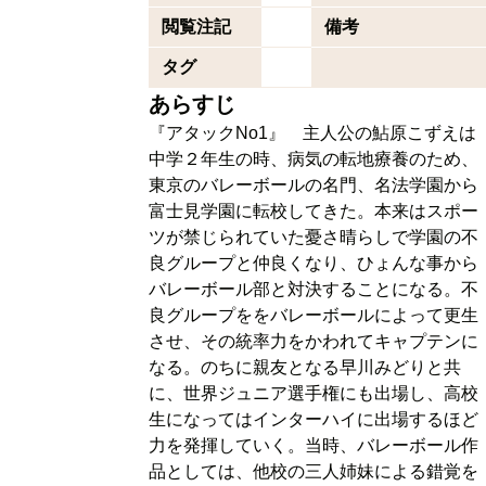
閲覧注記
備考
タグ
あらすじ
『アタックNo1』 主人公の鮎原こずえは
中学２年生の時、病気の転地療養のため、
東京のバレーボールの名門、名法学園から
富士見学園に転校してきた。本来はスポー
ツが禁じられていた憂さ晴らしで学園の不
良グループと仲良くなり、ひょんな事から
バレーボール部と対決することになる。不
良グループををバレーボールによって更生
させ、その統率力をかわれてキャプテンに
なる。のちに親友となる早川みどりと共
に、世界ジュニア選手権にも出場し、高校
生になってはインターハイに出場するほど
力を発揮していく。当時、バレーボール作
品としては、他校の三人姉妹による錯覚を