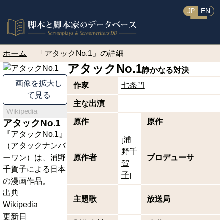
JP
EN
ホーム
「アタックNo.1」の詳細
アタックNo.1
静かなる対決
画像を拡大し
作家
七条門
て見る
主な出演
Wikipedia
原作
原作
アタックNo.1
『アタックNo.1』
浦
[
（アタックナンバ
野千
ーワン）は、浦野
原作者
プロデューサ
賀
千賀子による日本
子
]
の漫画作品。
出典
主題歌
放送局
Wikipedia
更新日