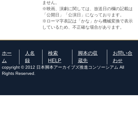
ません。
※映画、演劇に関しては、放送日の欄の記載は
「公開日」「公演日」になっております。
※ローマ字表記は「かな」から機械変換で表示
しているため、不正確な場合があります。
ホー
人名
検索
脚本の収
お問い合
ム
録
HELP
蔵先
わせ
copyright © 2012 日本脚本アーカイブズ推進コンソーシアム All
Rights Reserved.