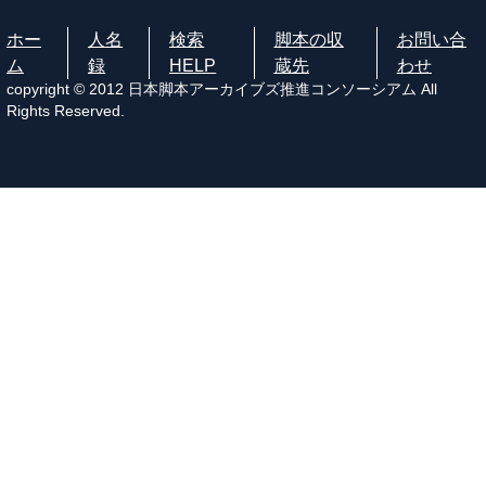
ホー
人名
検索
脚本の収
お問い合
ム
録
HELP
蔵先
わせ
copyright © 2012 日本脚本アーカイブズ推進コンソーシアム All
Rights Reserved.