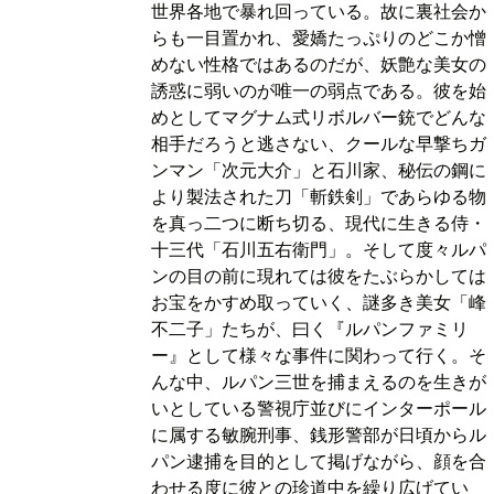
世界各地で暴れ回っている。故に裏社会か
らも一目置かれ、愛嬌たっぷりのどこか憎
めない性格ではあるのだが、妖艶な美女の
誘惑に弱いのが唯一の弱点である。彼を始
めとしてマグナム式リボルバー銃でどんな
相手だろうと逃さない、クールな早撃ちガ
ンマン「次元大介」と石川家、秘伝の鋼に
より製法された刀「斬鉄剣」であらゆる物
を真っ二つに断ち切る、現代に生きる侍・
十三代「石川五右衛門」。そして度々ルパ
ンの目の前に現れては彼をたぶらかしては
お宝をかすめ取っていく、謎多き美女「峰
不二子」たちが、曰く『ルパンファミリ
ー』として様々な事件に関わって行く。そ
んな中、ルパン三世を捕まえるのを生きが
いとしている警視庁並びにインターポール
に属する敏腕刑事、銭形警部が日頃からル
パン逮捕を目的として掲げながら、顔を合
わせる度に彼との珍道中を繰り広げてい