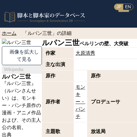
JP
EN
ホーム
「ルパン三世」の詳細
ルパン三世
ベルリンの壁、大突破
画像を拡大し
作家
大原清秀
て見る
主な出演
Wikipedia
原作
原作
ルパン三世
『ルパン三世』
モン
（ルパンさんせ
キ
い）は、モンキ
原作者
ー・
プロデューサ
ー・パンチ原作の
パン
漫画・アニメ作品
チ
および、その主人
公の名前。
主題歌
放送局
出典