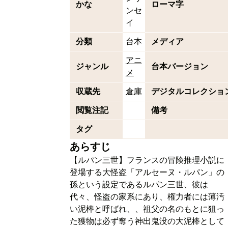
かな
ローマ字
ンセ
イ
分類
台本
メディア
アニ
ジャンル
台本バージョン
メ
収蔵先
倉庫
デジタルコレクショ
閲覧注記
備考
タグ
あらすじ
【ルパン三世】フランスの冒険推理小説に
登場する大怪盗「アルセーヌ・ルパン」の
孫という設定であるルパン三世、彼は
代々、怪盗の家系にあり、権力者には薄汚
い泥棒と呼ばれ、、祖父の名のもとに狙っ
た獲物は必ず奪う神出鬼没の大泥棒として