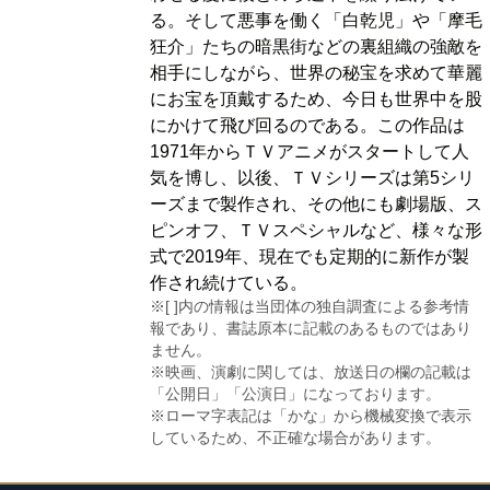
る。そして悪事を働く「白乾児」や「摩毛
狂介」たちの暗黒街などの裏組織の強敵を
相手にしながら、世界の秘宝を求めて華麗
にお宝を頂戴するため、今日も世界中を股
にかけて飛び回るのである。この作品は
1971年からＴＶアニメがスタートして人
気を博し、以後、ＴＶシリーズは第5シリ
ーズまで製作され、その他にも劇場版、ス
ピンオフ、ＴＶスペシャルなど、様々な形
式で2019年、現在でも定期的に新作が製
作され続けている。
※[ ]内の情報は当団体の独自調査による参考情
報であり、書誌原本に記載のあるものではあり
ません。
※映画、演劇に関しては、放送日の欄の記載は
「公開日」「公演日」になっております。
※ローマ字表記は「かな」から機械変換で表示
しているため、不正確な場合があります。