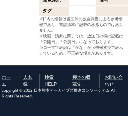
閲覧注記
備考
タグ
※[ ]内の情報は当団体の独自調査による参考情
報であり、書誌原本に記載のあるものではあり
ません。
※映画、演劇に関しては、放送日の欄の記載は
「公開日」「公演日」になっております。
※ローマ字表記は「かな」から機械変換で表示
しているため、不正確な場合があります。
ホー
人名
検索
脚本の収
お問い合
ム
録
HELP
蔵先
わせ
copyright © 2012 日本脚本アーカイブズ推進コンソーシアム All
Rights Reserved.