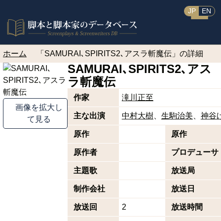
JP
EN
ホーム
「SAMURAI､SPIRITS2､アスラ斬魔伝」の詳細
SAMURAI､SPIRITS2､アス
ラ斬魔伝
作家
滝川正至
画像を拡大し
主な出演
中村大樹
生駒治美
神谷
て見る
原作
原作
原作者
プロデューサ
主題歌
放送局
制作会社
放送日
放送回
2
放送時間