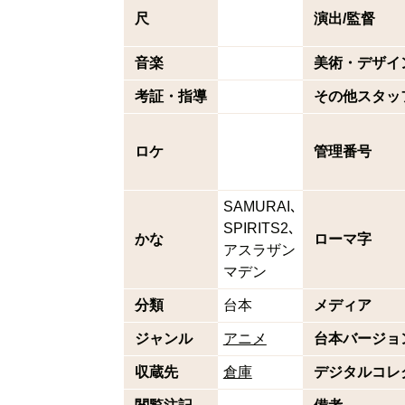
尺
演出/監督
音楽
美術・デザイ
考証・指導
その他スタッ
ロケ
管理番号
SAMURAI､
SPIRITS2､
かな
ローマ字
アスラザン
マデン
分類
台本
メディア
ジャンル
アニメ
台本バージョ
収蔵先
倉庫
デジタルコレ