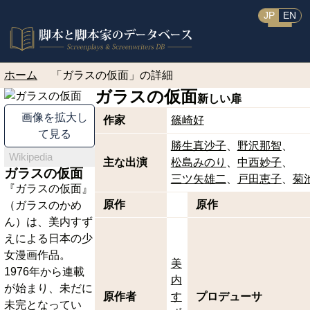
JP
EN
ホーム
「ガラスの仮面」の詳細
ガラスの仮面
新しい扉
画像を拡大し
作家
篠崎好
て見る
勝生真沙子
野沢那智
Wikipedia
主な出演
松島みのり
中西妙子
ガラスの仮面
三ツ矢雄二
戸田恵子
菊
『ガラスの仮面』
原作
原作
（ガラスのかめ
ん）は、美内すず
えによる日本の少
女漫画作品。
美
1976年から連載
内
が始まり、未だに
原作者
す
プロデューサ
未完となってい