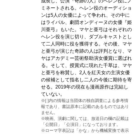
成長し、公演『奇跡の人』のヘレン役にノ
ミネートされる。ヘレン役のオーディショ
ンは5人の女優によって争われ、その中に
はライバル、劇団オンディーヌの女優『姫
川亜弓』もいた。マヤと亜弓はそれぞれの
ヘレン役を演じ切り、ダブルキャストとし
て二人同時に役を獲得する。その後、マヤ
と亜弓が演じた奇跡の人は評判となり、マ
ヤはアカデミー芸術祭助演女優賞に選ばれ
る。そして、授賞式に現れた千草は、マヤ
と亜弓を称賛し、2人を紅天女の主演女優
の候補として指名し二人の今後に期待を寄
せる。2019年の現在も漫画原作は完結し
ていない。
※[ ]内の情報は当団体の独自調査による参考情
報であり、書誌原本に記載のあるものではあり
ません。
※映画、演劇に関しては、放送日の欄の記載は
「公開日」「公演日」になっております。
※ローマ字表記は「かな」から機械変換で表示