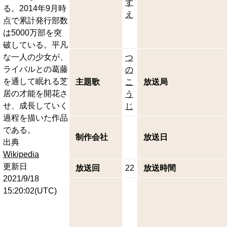
ず
る。2014年9月時
え
点で累計発行部数
は5000万部を突
破している。平凡
な一人の少女が、
つ
ライバルとの葛藤
の
を通して眠れる芝
主題歌
こ
放送局
居の才能を開花さ
う
せ、成長していく
じ
過程を描いた作品
である。
制作会社
放送日
出典
Wikipedia
更新日
放送回
22
放送時間
2021/9/18
15:20:02(UTC)