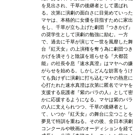
を見出され、千草の後継者として選ばれ
る。次第に演劇の面白さに目覚めていった
マヤは、本格的に女優を目指すために家出
をし、千草が立ち上げた劇団『つきかげ』
の奨学生として演劇の勉強に励む。一方
で、過去に千草が演じて一世を風靡した舞
台『紅天女』の上演権を奪う為に劇団つき
かげを潰そうと陰謀を巡らせる『大都芸
能』の社長令息『速水真澄』はマヤへの嫌
がらせを始める。しかしどんな妨害をうけ
ても負けずに演劇に打ち込むマヤの熱意に
心打たれた速水真澄は次第に匿名でマヤを
支援する庇護者『紫のバラの人』として密
かに応援するようになる。マヤは紫のバラ
の人に支えられつつ、千草の後継者とし
て、いつか『紅天女』の舞台に立つことを
夢見て特訓を重ねる。その後、全日本演劇
コンクールや映画のオーディションを経て