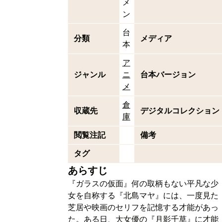
メ
ン
台
分類
メディア
本
ア
ジャンル
ニ
台本バージョン
メ
倉
収蔵先
デジタルコレクション
庫
閲覧注記
備考
タグ
あらすじ
『ガラスの仮面』何の取柄もない平凡な少
女を自称する『北島マヤ』には、一度見た
芝居や映画のセリフを記憶する才能があっ
た。ある日、大女優の『月影千草』に才能